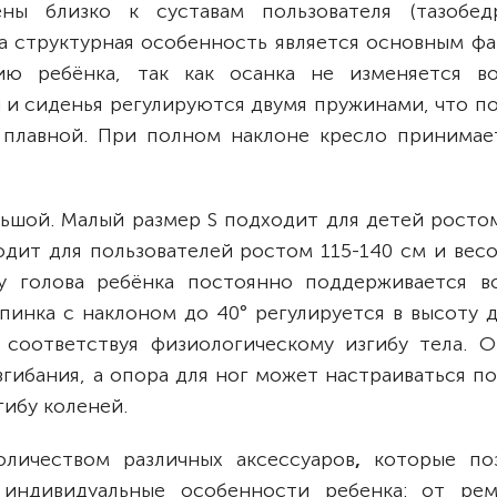
ны близко к суставам пользователя (тазобед
а структурная особенность является основным фа
ию ребёнка, так как осанка не изменяется в
и и сиденья регулируются двумя пружинами, что п
 плавной. При полном наклоне кресло принимае
льшой. Малый размер S подходит для детей росто
одит для пользователей ростом 115-140 см и весо
у голова ребёнка постоянно поддерживается в
пинка с наклоном до 40° регулируется в высоту 
, соответствуя физиологическому изгибу тела. О
гибания, а опора для ног может настраиваться п
гибу коленей.
личеством различных аксессуаров
,
которые по
 индивидуальные особенности ребенка: от ре