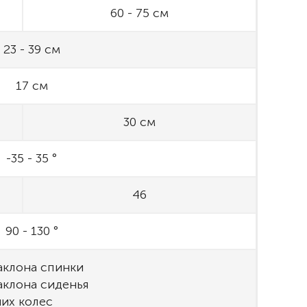
60 - 75 см
23 - 39 см
17 см
30 см
-35 - 35 °
46
90 - 130 °
наклона спинки
аклона сиденья
их колес