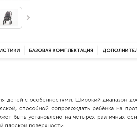
Комнатные
электроприводом
Кислородное оборудование
Для бассейна
Скутеры
Для ванны
Оборудование с туалетом
Электрические
Приставки для кресел-
Для дома
колясок
РИСТИКИ
БАЗОВАЯ КОМПЛЕКТАЦИЯ
ДОПОЛНИТЕЛ
Лестничные
Противопролежневые
подушки
Мобильные
Для пляжа
Уличные
Кресла-каталки
Трансформеры
для детей с особенностями.
Широкий диапазон до
Вертикализаторы
ляской
,
способной сопровождать ребёнка на про
Кровати для дома
ожет быть установлено на четырёх различных осн
Ванна для инвалидов
бой плоской поверхности.