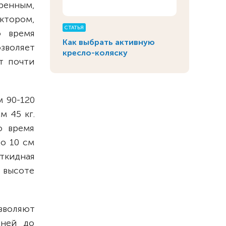
ренным,
ктором,
СТАТЬЯ
о время
Как выбрать активную
озволяет
кресло-коляску
т почти
м 90-120
м 45 кг.
о время
до 10 см
ткидная
о высоте
зволяют
мней до