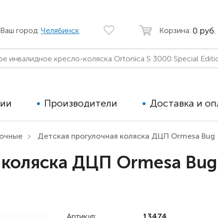
0 руб.
Ваш город:
Челябинск
Корзина:
ции
Производители
Доставка и оп
лочные
Детская прогулочная коляска ДЦП Ormesa Bug
Автомобильные кресла
Аппараты
 коляска ДЦП Ormesa Bug
Коляски для детей с ДЦП
Тренажё
Коляски для детей активного
Дополнит
типа
для дете
Детские вертикализаторы
Артикул:
13474