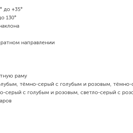
° до +35°
до 130°
наклона
братном направлении
атную раму
олубым, тёмно-серый с голубым и розовым, тёмно-
ло-серый с голубым и розовым, светло-серый с роз
аров