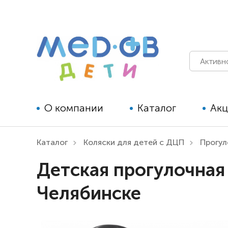
О компании
Каталог
Ак
Каталог
Коляски для детей с ДЦП
Прогу
Технические средства
Детская прогулочная
реабилитации для детей
Челябинске
Технические средства
реабилитации для взрослых