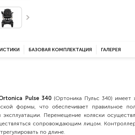
Комнатные
электроприводом
Кислородное оборудование
Для бассейна
Скутеры
Для ванны
Оборудование с туалетом
Электрические
Приставки для кресел-
Для дома
колясок
РИСТИКИ
БАЗОВАЯ КОМПЛЕКТАЦИЯ
ГАЛЕРЕЯ
Лестничные
Противопролежневые
подушки
Мобильные
Для пляжа
Уличные
Кресла-каталки
Трансформеры
Ortonica Pulse 340
(Ортоника Пульс 340) имеет 
Вертикализаторы
еской формы, что обеспечивает правильное по
Кровати для дома
 эксплуатации. Перемещение коляски осуществл
Ванна для инвалидов
ществляться сопровождающим лицом. Контролле
отрегулировать по длине.