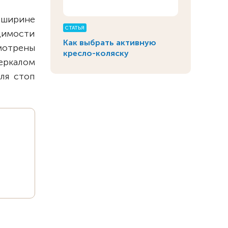
 ширине
СТАТЬЯ
димости
Как выбрать активную
мотрены
кресло-коляску
еркалом
ля стоп