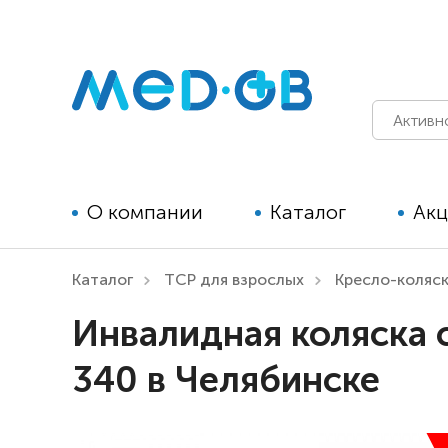
О компании
Каталог
Ак
Каталог
ТСР для взрослых
Кресло-коляс
Технические средства
Инвалидная коляска 
реабилитации для детей
340 в Челябинске
Технические средства
реабилитации для взрослых