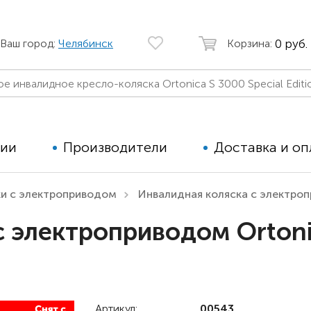
0 руб.
Ваш город:
Челябинск
Корзина:
ции
Производители
Доставка и оп
ки с электроприводом
Инвалидная коляска с электроп
Автомобильные кресла
Аппараты
с электроприводом Ortoni
Коляски для детей с ДЦП
Тренажё
Коляски для детей активного
Дополнит
типа
для дете
Детские вертикализаторы
Артикул:
00543