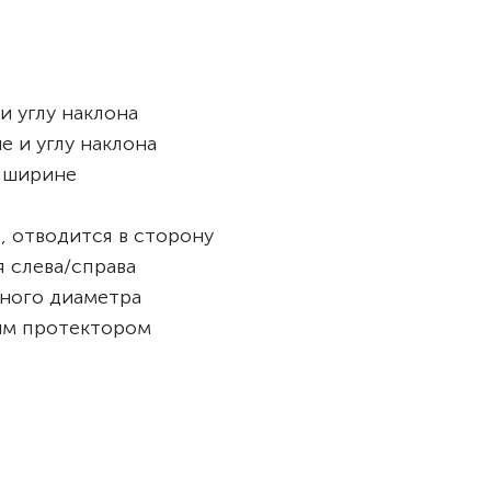
и углу наклона
е и углу наклона
и ширине
, отводится в сторону
я слева/справа
ного диаметра
ым протектором