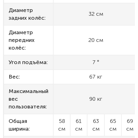
Диаметр
32 см
задних колёс:
Диаметр
передних
20 см
колёс:
Угол подъёма:
7 °
Вес:
67 кг
Максимальный
вес
90 кг
пользователя:
Общая
58
61
63
65
69
ширина:
см
см
см
см
см