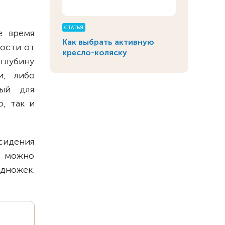
СТАТЬЯ
е время
Как выбрать активную
мости от
кресло-коляску
глубину
и, либо
ный для
, так и
сидения
у можно
дножек.