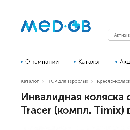
О компании
Каталог
Ак
Каталог
ТСР для взрослых
Кресло-коляс
Технические средства
Инвалидная коляска 
реабилитации для детей
Tracer (компл. Timix)
Технические средства
реабилитации для взрослых