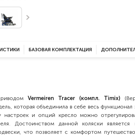
Комнатные
электроприводом
Кислородное оборудование
Для бассейна
Скутеры
Для ванны
Оборудование с туалетом
Электрические
Приставки для кресел-
Для дома
колясок
РИСТИКИ
БАЗОВАЯ КОМПЛЕКТАЦИЯ
ДОПОЛНИТЕЛ
Лестничные
Противопролежневые
подушки
Мобильные
Для пляжа
Уличные
Кресла-каталки
Трансформеры
оприводом
Vermeiren Tracer (компл. Timix)
(Ве
Вертикализаторы
дель, которая объединила в себе весь функционал
Кровати для дома
ву настроек и опций кресло можно отрегулиров
Ванна для инвалидов
теля. Достоинством данной коляски является 
двески, что позволяет с комфортом путешество