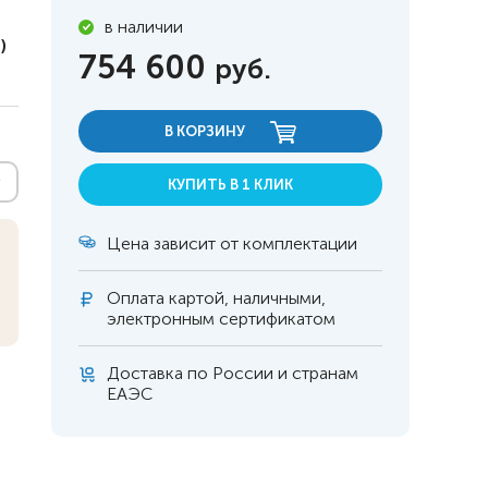
в наличии
)
754 600
руб.
В КОРЗИНУ
КУПИТЬ В 1 КЛИК
Цена зависит от комплектации
Оплата
картой, наличными,
электронным сертификатом
Доставка по России и странам
 инвалидов
омобилей
ЕАЭС
ры
апия