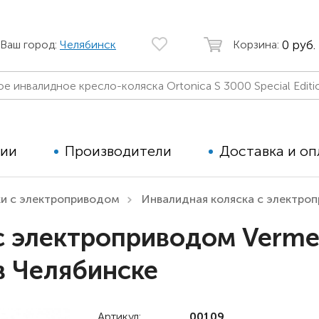
0 руб.
Ваш город:
Челябинск
Корзина:
ции
Производители
Доставка и оп
ки с электроприводом
Инвалидная коляска с электропр
Автомобильные кресла
Аппараты
с электроприводом Verme
Коляски для детей с ДЦП
Тренажё
 в Челябинске
Коляски для детей активного
Дополнит
типа
для дете
Детские вертикализаторы
Артикул:
00109