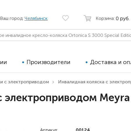
0 руб.
Ваш город:
Челябинск
Корзина:
ции
Производители
Доставка и оп
ки с электроприводом
Инвалидная коляска с электро
Автомобильные кресла
Аппараты
с электроприводом Meyra 
Коляски для детей с ДЦП
Тренажё
Коляски для детей активного
Дополнит
типа
для дете
Детские вертикализаторы
Артикул:
00124