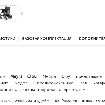
Комнатные
электроприводом
Кислородное оборудование
Для бассейна
Скутеры
Для ванны
Оборудование с туалетом
Электрические
Приставки для кресел-
Для дома
колясок
РИСТИКИ
БАЗОВАЯ КОМПЛЕКТАЦИЯ
ДОПОЛНИТЕЛ
Лестничные
Противопролежневые
подушки
Мобильные
Для пляжа
Уличные
Кресла-каталки
Трансформеры
одом
Meyra Clou
(Мейра Клоу) представляет
Вертикализаторы
ьную модель, предназначенную для комфо
Кровати для дома
 улице по гладким, твёрдым поверхностям.
Ванна для инвалидов
нным дизайном и удобством. Рама складывается «