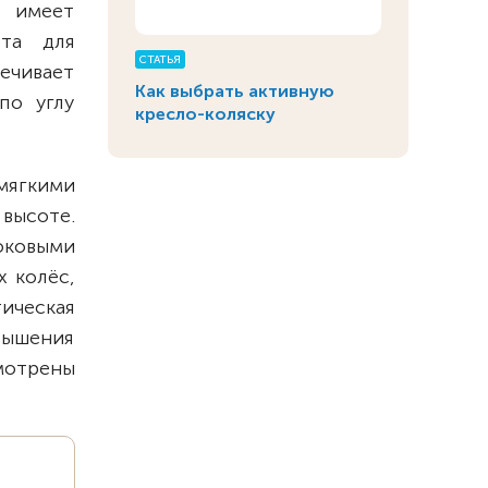
и имеет
рта для
СТАТЬЯ
ечивает
Как выбрать активную
по углу
кресло-коляску
ягкими
высоте.
оковыми
 колёс,
ическая
вышения
мотрены