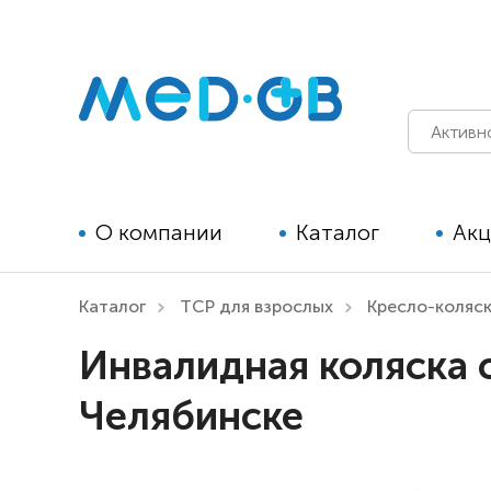
О компании
Каталог
Ак
Каталог
ТСР для взрослых
Кресло-коляс
Технические средства
Инвалидная коляска 
реабилитации для детей
Челябинске
Технические средства
реабилитации для взрослых