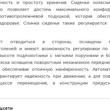
тность и простоту хранения. Сиденье коляск
то позволяет достичь максимального комфо
ротивопролежневой подушкой, которая обесп
доровье. Спинка сиденья также регулируется 
ут отводиться в стороны, оснащены м
оленей и имеют возможность регулировки по 
высоте подлокотники с мягкими поручнями и б
оляска оснащена поворотным механизмом передних
 обеспечивая отличную манёвренность. Автомат
арантирует надёжность при движении, а для по
цессе перемещения, в конструкции предус
оцсети